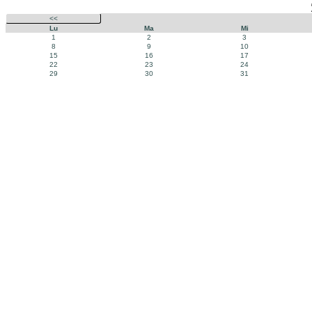
<<
Lu
Ma
Mi
1
2
3
8
9
10
15
16
17
22
23
24
29
30
31