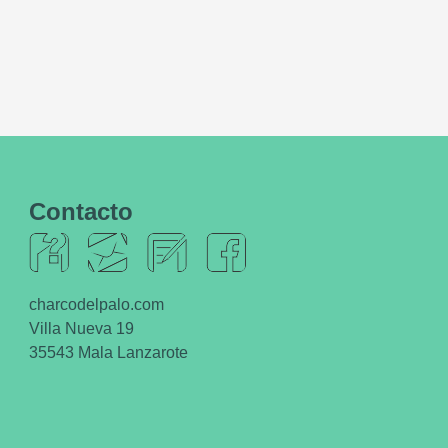
Contacto
charcodelpalo.com
Villa Nueva 19
35543 Mala Lanzarote