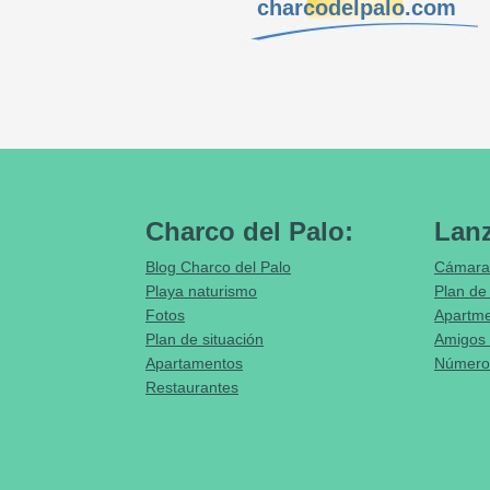
charcodelpalo.com
Charco del Palo:
Lanz
Blog Charco del Palo
Cámara
Playa naturismo
Plan de 
Fotos
Apartm
Plan de situación
Amigos 
Apartamentos
Números
Restaurantes